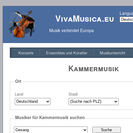
Langu
VivaMusica.eu
Musik verbindet Europa
Konzerte
Ensembles und Künstler
Musikunterricht
Kammermusik
Ort
Land
Stadt
Musiker für Kammermusik suchen