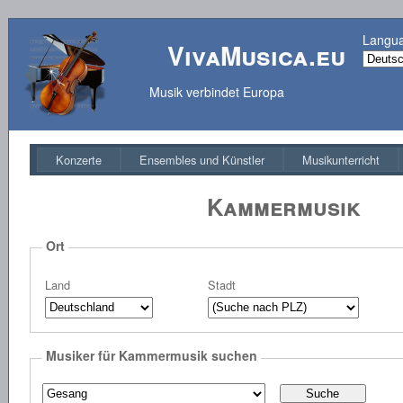
Langu
VivaMusica.eu
Musik verbindet Europa
Konzerte
Ensembles und Künstler
Musikunterricht
Kammermusik
Ort
Land
Stadt
Musiker für Kammermusik suchen