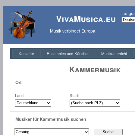
Langu
VivaMusica.eu
Musik verbindet Europa
Konzerte
Ensembles und Künstler
Musikunterricht
Kammermusik
Ort
Land
Stadt
Musiker für Kammermusik suchen