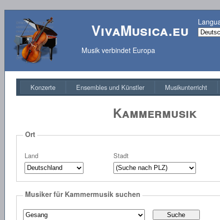
Langu
VivaMusica.eu
Musik verbindet Europa
Konzerte
Ensembles und Künstler
Musikunterricht
Kammermusik
Ort
Land
Stadt
Musiker für Kammermusik suchen