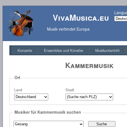
Langu
VivaMusica.eu
Musik verbindet Europa
Konzerte
Ensembles und Künstler
Musikunterricht
Kammermusik
Ort
Land
Stadt
Musiker für Kammermusik suchen