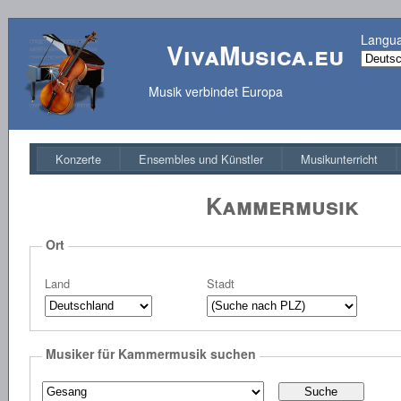
Langu
VivaMusica.eu
Musik verbindet Europa
Konzerte
Ensembles und Künstler
Musikunterricht
Kammermusik
Ort
Land
Stadt
Musiker für Kammermusik suchen