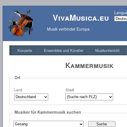
Langu
VivaMusica.eu
Musik verbindet Europa
Konzerte
Ensembles und Künstler
Musikunterricht
Kammermusik
Ort
Land
Stadt
Musiker für Kammermusik suchen