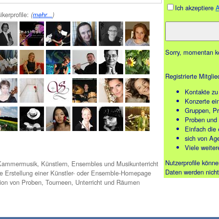
Ich akzeptiere
ikerprofile:
(
mehr...
)
Sorry, momentan ke
Registrierte Mitgli
Kontakte zu
Konzerte ei
Gruppen, Pr
Proben und 
Einfach die
sich von Age
Viele weiter
Nutzerprofile könne
ammermusik, Künstlern, Ensembles und Musikunterricht
Daten werden nicht
he Erstellung einer Künstler- oder Ensemble-Homepage
ion von Proben, Tourneen, Unterricht und Räumen