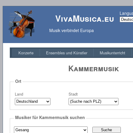
Langu
VivaMusica.eu
Musik verbindet Europa
Konzerte
Ensembles und Künstler
Musikunterricht
Kammermusik
Ort
Land
Stadt
Musiker für Kammermusik suchen