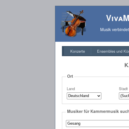
VivaM
Musik verbinde
Konzerte
Ensembles und Kün
K
Ort
Land
Stadt
Musiker für Kammermusik suc