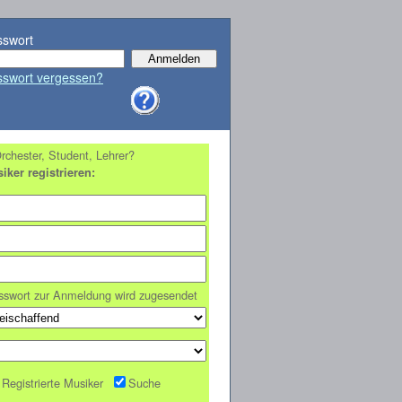
sswort
sswort vergessen?
rchester, Student, Lehrer?
iker registrieren:
sswort zur Anmeldung wird zugesendet
Registrierte Musiker
Suche