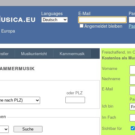
Languages
E-Mail
Pa
usica.eu
Angemeldet bleiben
Pa
t Europa
Freischaffend, im O
stler
Musikunterricht
Kammermusik
Kostenlos als Mus
ammermusik
Vorname
Nachname
E-Mail
oder PLZ
Pa
Ich bin
hen
Im Fach
Sichtbar für