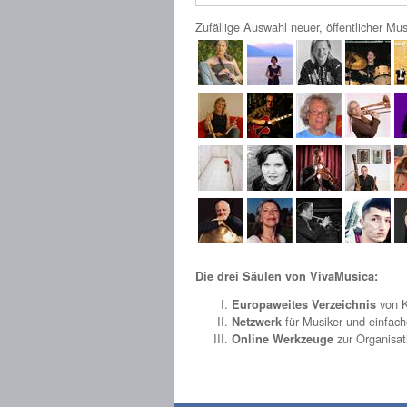
Zufällige Auswahl neuer, öffentlicher Mus
Die drei Säulen von VivaMusica:
von K
Europaweites Verzeichnis
für Musiker und einfac
Netzwerk
zur Organisat
Online Werkzeuge