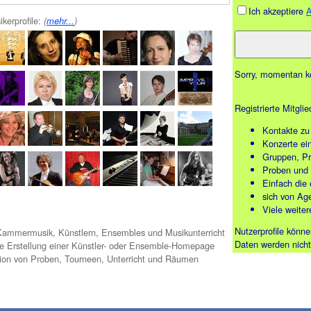
Ich akzeptiere
ikerprofile:
(
mehr...
)
Sorry, momentan ke
Registrierte Mitgli
Kontakte zu
Konzerte ei
Gruppen, Pr
Proben und 
Einfach die
sich von Age
Viele weiter
Nutzerprofile könne
ammermusik, Künstlern, Ensembles und Musikunterricht
Daten werden nicht
he Erstellung einer Künstler- oder Ensemble-Homepage
ion von Proben, Tourneen, Unterricht und Räumen