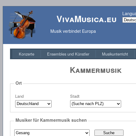
Langu
VivaMusica.eu
Musik verbindet Europa
Konzerte
Ensembles und Künstler
Musikunterricht
Kammermusik
Ort
Land
Stadt
Musiker für Kammermusik suchen