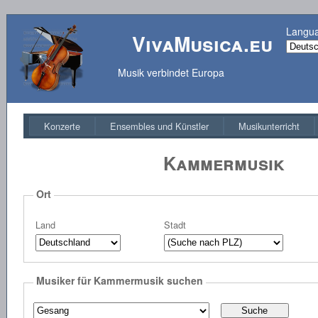
Langu
VivaMusica.eu
Musik verbindet Europa
Konzerte
Ensembles und Künstler
Musikunterricht
Kammermusik
Ort
Land
Stadt
Musiker für Kammermusik suchen