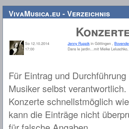
VivaMusica.eu - Verzeichnis
Konzerte
So 12.10.2014
Jenny Ruppik
in Göttingen ,
Bovend
17:00
Dans le jardin…mit Meike Leluschko
Für Eintrag und Durchführung 
Musiker selbst verantwortlich.
Konzerte schnellstmöglich wi
kann die Einträge nicht überp
für falsche Angaben.