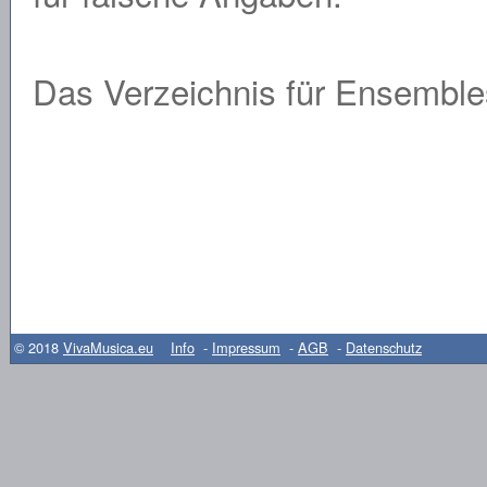
Das Verzeichnis für Ensembles
© 2018
VivaMusica.eu
Info
-
Impressum
-
AGB
-
Datenschutz