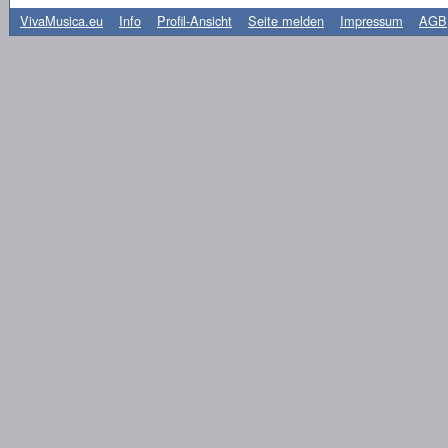
-
VivaMusica.eu
Info
-
Profil-Ansicht
-
Seite melden
-
Impressum
-
AGB