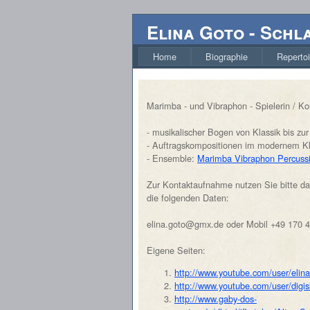
Elina Goto
-
Schl
Home
Biographie
Repertoi
Marimba - und Vibraphon - Spielerin / K
- musikalischer Bogen von Klassik bis zu
- Auftragskompositionen im modernem Kl
- Ensemble:
Marimba Vibraphon Percuss
Zur Kontaktaufnahme nutzen Sie bitte da
die folgenden Daten:
elina.goto@gmx.de oder Mobil +49 170 
Eigene Seiten:
http://www.youtube.com/user/elin
http://www.youtube.com/user/digis
http://www.gaby-dos-