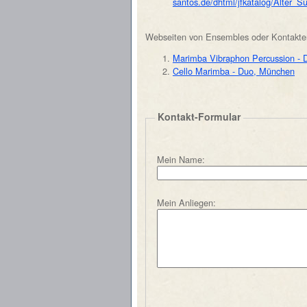
santos.de/dhtml/jfkatalog/Alter_S
Webseiten von Ensembles oder Kontakte
Marimba Vibraphon Percussion -
Cello Marimba - Duo, München
Kontakt-Formular
Mein Name:
Mein Anliegen: