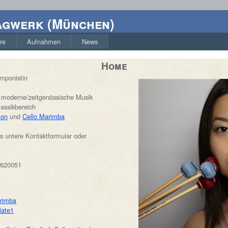
agwerk
(
München
)
re
Aufnahmen
News
Home
omponistin
r moderne/zeitgenössische Musik
assikbereich
ion
und
Cello Marimba
s untere Kontaktformular oder
4620051
arimba
late1