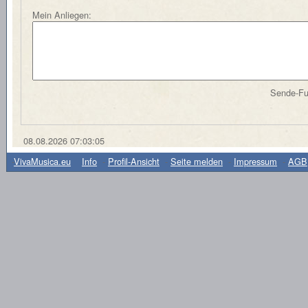
Mein Anliegen:
Sende-Fun
08.08.2026 07:03:05
-
VivaMusica.eu
Info
-
Profil-Ansicht
-
Seite melden
-
Impressum
-
AGB