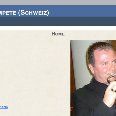
mpete (Schweiz)
Home
menin