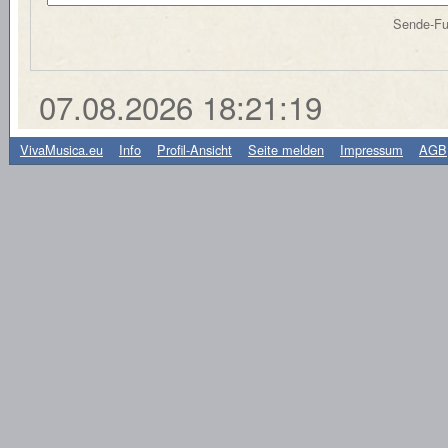
Sende-Fun
07.08.2026 18:21:19
-
VivaMusica.eu
Info
-
Profil-Ansicht
-
Seite melden
-
Impressum
-
AGB